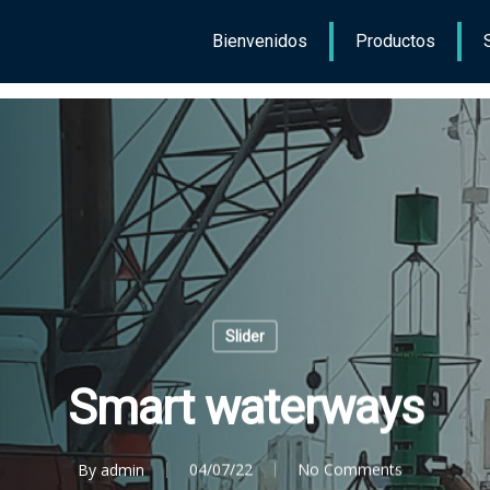
Bienvenidos
Productos
Slider
Smart waterways
By
admin
04/07/22
No Comments