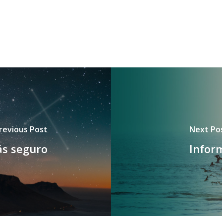
revious Post
Next Po
ás seguro
Infor